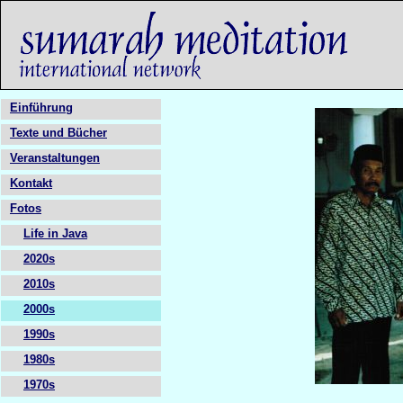
Einführung
Texte und Bücher
Veranstaltungen
Kontakt
Fotos
Life in Java
2020s
2010s
2000s
1990s
1980s
1970s