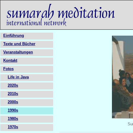
Einführung
Texte und Bücher
Veranstaltungen
Kontakt
Fotos
Life in Java
2020s
2010s
2000s
1990s
1980s
Su
1970s