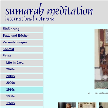
Einführung
Texte und Bücher
Veranstaltungen
Kontakt
Fotos
Life in Java
2020s
2010s
2000s
1990s
28. Trauerfei
1980s
1970s