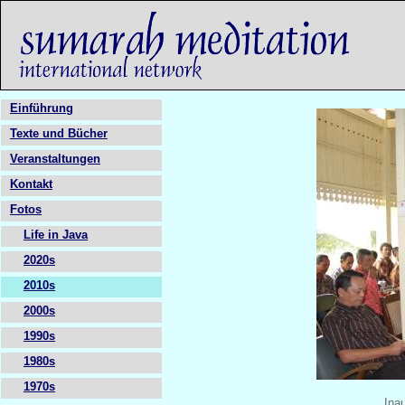
Einführung
Texte und Bücher
Veranstaltungen
Kontakt
Fotos
Life in Java
2020s
2010s
2000s
1990s
1980s
1970s
Ina