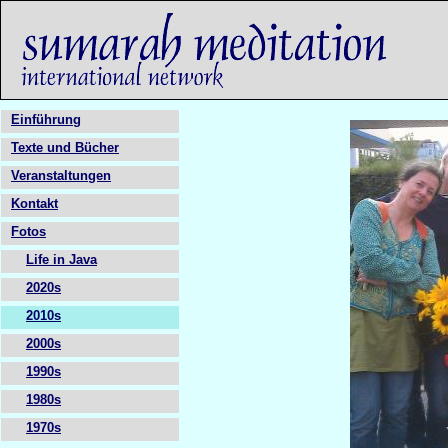
Einführung
Texte und Bücher
Veranstaltungen
Kontakt
Fotos
Life in Java
2020s
2010s
2000s
1990s
1980s
1970s